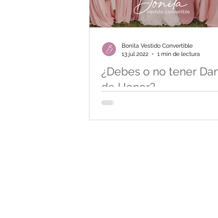
Bonita Vestido Convertible
13 jul 2022
1 min de lectura
¿Debes o no tener Da
de Honor?
¡Tener damas de Honor es definitiva
mejor opción para tu boda! ¿Por que
Damas de Honor además de una tra
son un gran...
©Copyright Bonita Vestido Convertible 2025. To