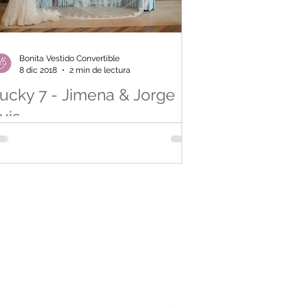
Bonita Vestido Convertible
8 dic 2018
2 min de lectura
ucky 7 - Jimena & Jorge
uis
 historia de Jimena y Jorge Luis es de esas
 que las fechas y los lugares se vuelven
morables. Se hicieron novios un 7 de julio
l...
idoconvertible.com