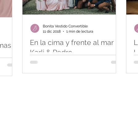
Bonita Vestido Convertible
11 dic 2018
1 min de lectura
En la cima y frente al mar -
L
mas
Karli & Pedro
L
La boda de Karli y Pedro no es un
La
mente la
acontecimiento reciente pero ciertamente fue
en
? Las
un evento muy chic con una vibra romántica y
me
dición
atemporal....
de
dos los Derechos Reservados©
Contáctanos: info@vest