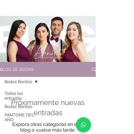
BLOG DE BODAS
Bodas Bonitas
Todas las
entradas
Próximamente nuevas
Bodas Bonitas
entradas
PANTONE DEL
AÑO
Explora otras categorías en este
blog o vuelve más tarde.