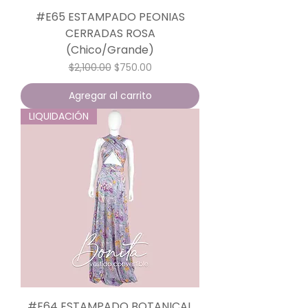
#E65 ESTAMPADO PEONIAS
CERRADAS ROSA
(Chico/Grande)
Precio
Precio de oferta
$2,100.00
$750.00
Agregar al carrito
LIQUIDACIÓN
#E64 ESTAMPADO BOTANICAL