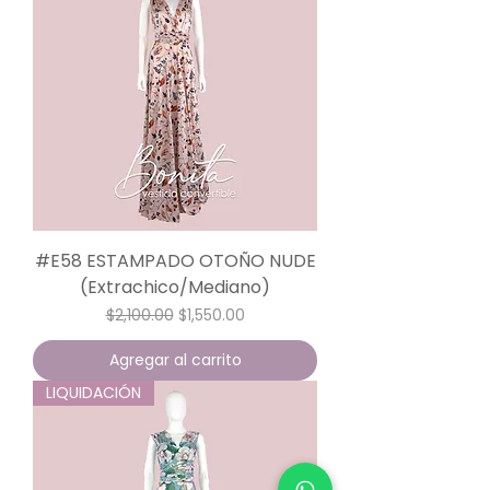
#E58 ESTAMPADO OTOÑO NUDE
(Extrachico/Mediano)
Precio
Precio de oferta
$2,100.00
$1,550.00
Agregar al carrito
LIQUIDACIÓN