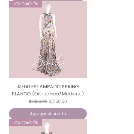
LIQUIDACIÓN
#E60 ESTAMPADO SPRING
BLANCO (Extrachico/Mediano)
Precio
Precio de oferta
$2,100.00
$1,550.00
Agregar al carrito
LIQUIDACIÓN