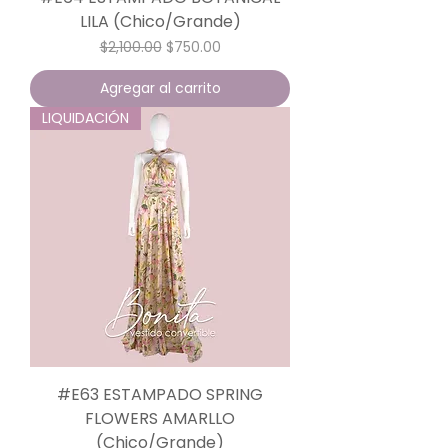
LILA (Chico/Grande)
Precio
Precio de oferta
$2,100.00
$750.00
Agregar al carrito
LIQUIDACIÓN
#E63 ESTAMPADO SPRING
FLOWERS AMARLLO
(Chico/Grande)