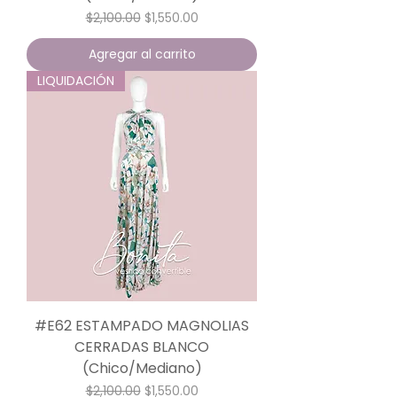
Precio
Precio de oferta
$2,100.00
$1,550.00
Agregar al carrito
LIQUIDACIÓN
#E62 ESTAMPADO MAGNOLIAS
CERRADAS BLANCO
(Chico/Mediano)
Precio
Precio de oferta
$2,100.00
$1,550.00