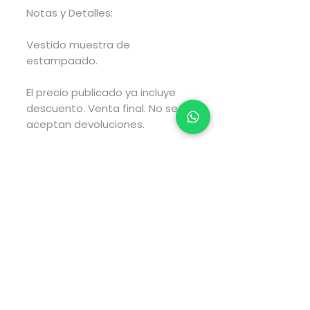
Notas y Detalles:
Vestido muestra de
estampaado.
El precio publicado ya incluye
descuento. Venta final. No se
aceptan devoluciones.
El envío se gestionará en un
lapso de 2 a 4 días hábiles
posteriores a haber realizado
tu compra y el envío tarará el
tiempo estimado por fedex
según el tipo de envío que elijas
al realizar tu compra.
Pago directamente en la
página web via PayPal.