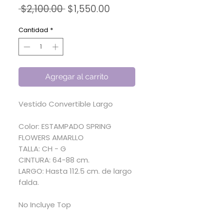
Precio
Precio
 $2,100.00 
$1,550.00
de
oferta
Cantidad
*
Agregar al carrito
Vestido Convertible Largo
Color: ESTAMPADO SPRING
FLOWERS AMARLLO
TALLA: CH - G
CINTURA: 64-88 cm.
LARGO: Hasta 112.5 cm. de largo
falda.
No Incluye Top