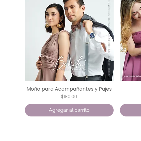
Moño para Acompañantes y Pajes
Vista rápida
Precio
$180.00
Agregar al carrito