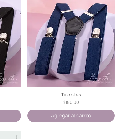
Tirantes
Vista rápida
Precio
$180.00
Agregar al carrito