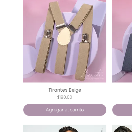
Tirantes Beige
Vista rápida
Precio
$180.00
Agregar al carrito