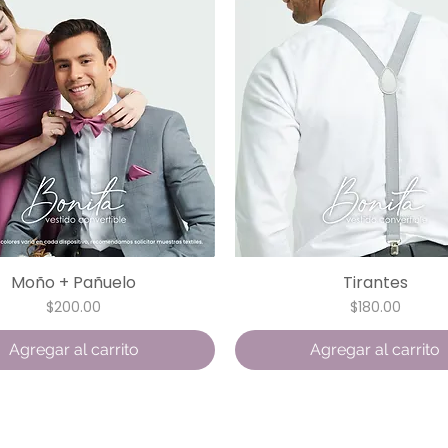
Moño + Pañuelo
Tirantes
Vista rápida
Vista rápida
Precio
Precio
$200.00
$180.00
Agregar al carrito
Agregar al carrito