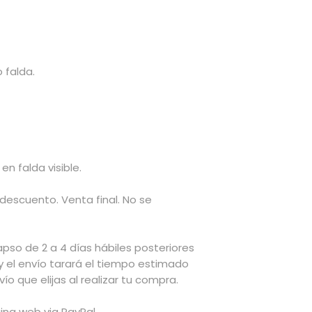
 falda.
n falda visible.
 descuento. Venta final. No se
apso de 2 a 4 días hábiles posteriores
y el envío tarará el tiempo estimado
ío que elijas al realizar tu compra.
ina web via PayPal.