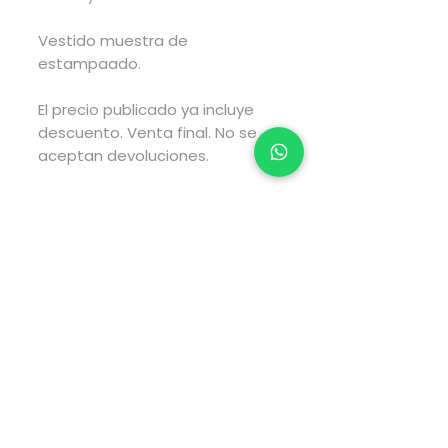
Vestido muestra de
estampaado.
El precio publicado ya incluye
descuento. Venta final. No se
aceptan devoluciones.
El envío se gestionará en un
lapso de 2 a 4 días hábiles
posteriores a haber realizado
tu compra y el envío tarará el
tiempo estimado por fedex
según el tipo de envío que elijas
al realizar tu compra.
Pago directamente en la
página web via PayPal.
Para pagos via transferencia