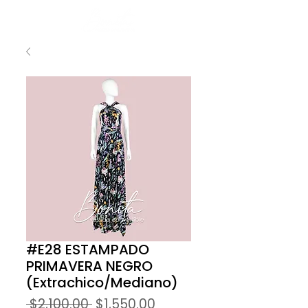
#E28 ESTAMPADO
PRIMAVERA NEGRO
(Extrachico/Mediano)
Precio
Precio
 $2,100.00 
$1,550.00