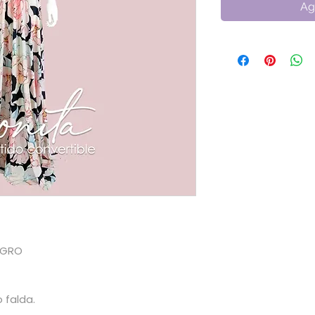
Ag
EGRO
 falda.