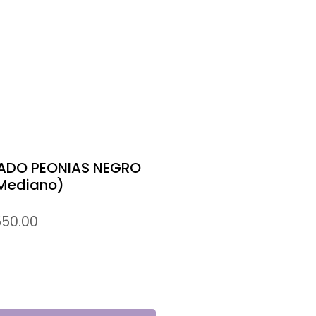
MÁS
ADO PEONIAS NEGRO
/Mediano)
io
Precio
550.00
de
oferta