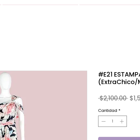
VESTIDOS
GALERIA
#E21 ESTAMP
(ExtraChico
Prec
 $2,100.00 
$1,
Cantidad
*