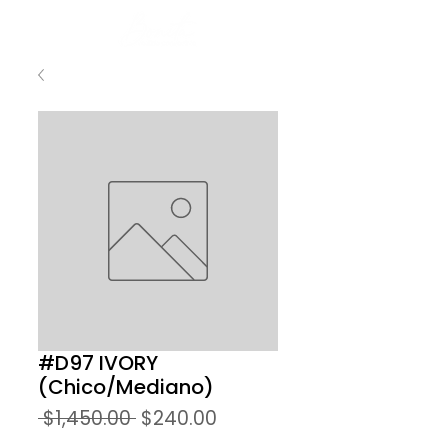
#D97 IVORY
(Chico/Mediano)
Precio
Precio
 $1,450.00 
$240.00
de