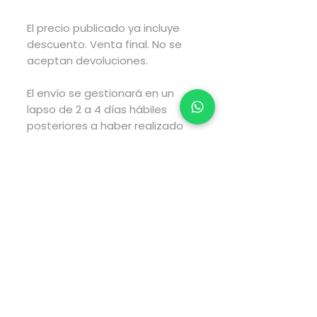
El precio publicado ya incluye
descuento. Venta final. No se
aceptan devoluciones.
El envío se gestionará en un
lapso de 2 a 4 días hábiles
posteriores a haber realizado
tu compra y el envío tarará el
tiempo estimado por fedex
según el tipo de envío que elijas
al realizar tu compra.
Pago directamente en la
página web via PayPal.
Para pagos via transferencia
electrónica envía WhatsApp al
5547959564