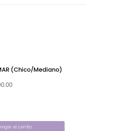
MÁS
AR (Chico/Mediano)
io
Precio
0.00
de
oferta
regar al carrito