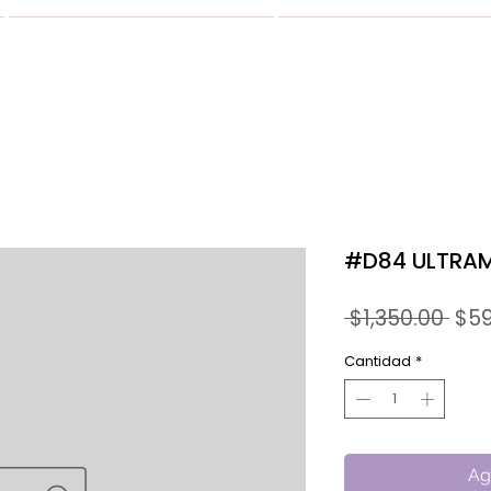
VESTIDOS
GALERIA
#D84 ULTRAM
Prec
 $1,350.00 
$59
Cantidad
*
Ag