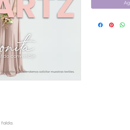
Ag
 falda.