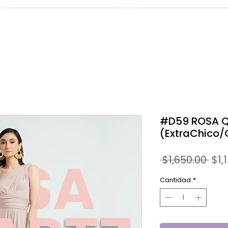
VESTIDOS
GALERIA
#D59 ROSA 
(ExtraChico/
Pre
 $1,650.00 
$1,
Cantidad
*