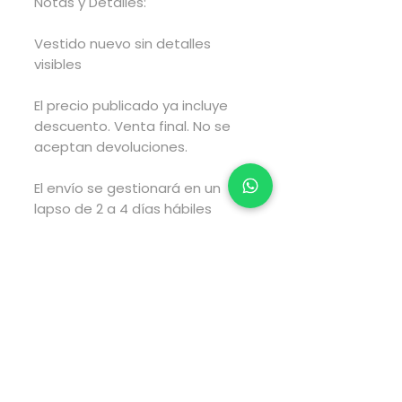
Notas y Detalles:
Vestido nuevo sin detalles
visibles
El precio publicado ya incluye
descuento. Venta final. No se
aceptan devoluciones.
El envío se gestionará en un
lapso de 2 a 4 días hábiles
posteriores a haber realizado
tu compra y el envío tarará el
tiempo estimado por fedex
según el tipo de envío que elijas
al realizar tu compra.
Pago directamente en la
página web via PayPal.
Para pagos via transferencia