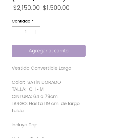
Precio
Precio
 $2,150.00 
$1,500.00
de
oferta
Cantidad
*
Agregar al carrito
Vestido Convertible Largo
Color: SATÍN DORADO
TALLA: CH - M
CINTURA: 64 a 78cm.
LARGO: Hasta 119 cm. de largo
falda.
Incluye Top