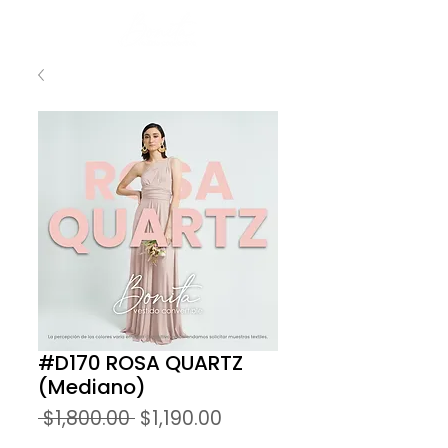
#D170 ROSA QUARTZ
(Mediano)
Precio
Precio
 $1,800.00 
$1,190.00
de