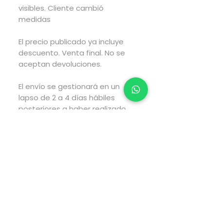
visibles. Cliente cambió
medidas
El precio publicado ya incluye
descuento. Venta final. No se
aceptan devoluciones.
El envío se gestionará en un
lapso de 2 a 4 días hábiles
posteriores a haber realizado
tu compra y el envío tarará el
tiempo estimado por fedex
según el tipo de envío que elijas
al realizar tu compra.
Pago directamente en la
página web via PayPal.
Para pagos via transferencia
electrónica envía WhatsApp al