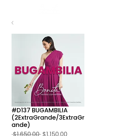
#D137 BUGAMBILIA
(2ExtraGrande/3ExtraGr
ande)
Precio
Precio
 $1,650.00 
$1,150.00