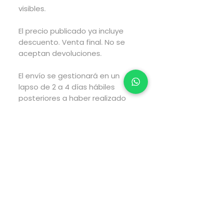
visibles.
El precio publicado ya incluye
descuento. Venta final. No se
aceptan devoluciones.
El envío se gestionará en un
lapso de 2 a 4 días hábiles
posteriores a haber realizado
tu compra y el envío tarará el
tiempo estimado por fedex
según el tipo de envío que elijas
al realizar tu compra.
Pago directamente en la
página web via PayPal.
Para pagos via transferencia
electrónica envía WhatsApp al
5547959564