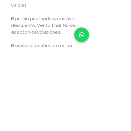
visibles.
El precio publicado ya incluye
descuento. Venta final. No se
aceptan devoluciones.
El envío se gestionará en un
lapso de 2 a 4 días hábiles
posteriores a haber realizado
tu compra y el envío tarará el
tiempo estimado por fedex
según el tipo de envío que elijas
al realizar tu compra.
Pago directamente en la
página web via PayPal.
Para pagos via transferencia
electrónica envía WhatsApp al
5547959564