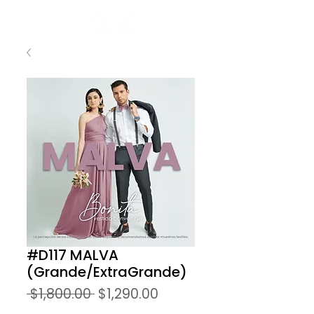
#D117 MALVA
(Grande/ExtraGrande)
Precio
Precio
 $1,800.00 
$1,290.00
de