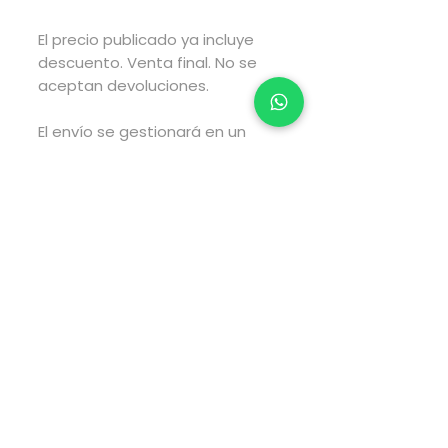
El precio publicado ya incluye
descuento. Venta final. No se
aceptan devoluciones.
El envío se gestionará en un
lapso de 2 a 4 días hábiles
posteriores a haber realizado
tu compra y el envío tarará el
tiempo estimado por fedex
según el tipo de envío que elijas
al realizar tu compra.
Pago directamente en la
página web via PayPal.
Para pagos via transferencia
electrónica envía WhatsApp al
5547959564