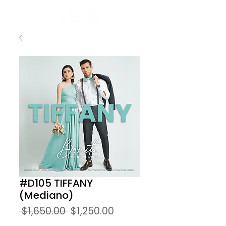
#D105 TIFFANY
(Mediano)
Precio
Precio
 $1,650.00 
$1,250.00
de