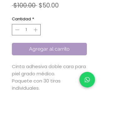
Precio
Precio
 $100.00 
$50.00
de
oferta
Cantidad
*
Agregar al carrito
Cinta adhesiva doble cara para
piel grado médico.
Paquete con 30 tiras
individuales.
Evita que las prendas de vestir
se resbalen o fija tu escote.
Esta cinta es básica en
cualquier guardarropa.
Producto No Tóxico.