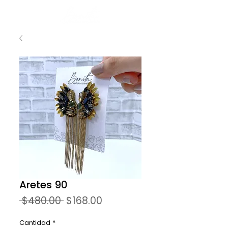
Aretes 90
Precio
Precio
 $480.00 
$168.00
de
oferta
Cantidad
*