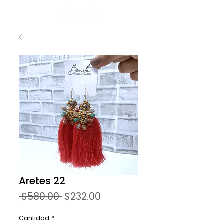
Aretes 22
Precio
Precio
 $580.00 
$232.00
de
oferta
Cantidad
*