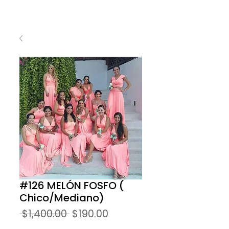
#126 MELÓN FOSFO (
Chico/Mediano)
Precio
Precio
 $1,400.00 
$190.00
de