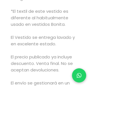
*El textil de este vestido es
diferente al habitualmente
usado en vestidos Bonita.
El Vestido se entrega lavado y
en excelente estado.
El precio publicado ya incluye
descuento. Venta final. No se
aceptan devoluciones.
El envío se gestionará en un
lapso de 2 a 4 días hábiles
posteriores a haber realizado
tu compra y el envío tarará el
tiempo estimado por fedex
según el tipo de envío que elijas
al realizar tu compra.