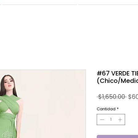
VESTIDOS
GALERIA
#67 VERDE T
(Chico/Medi
Pre
 $1,650.00 
$6
Cantidad
*