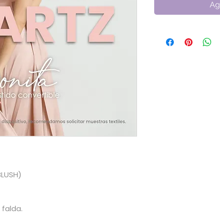
Ag
BLUSH)
 falda.