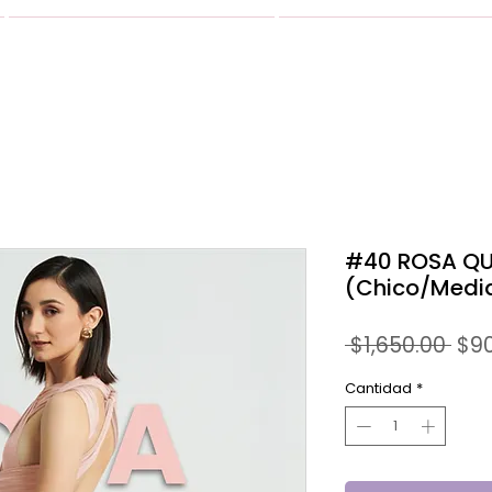
VESTIDOS
GALERIA
#40 ROSA Q
(Chico/Medi
Pre
 $1,650.00 
$9
Cantidad
*