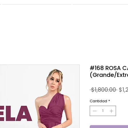
VESTIDOS
GALERIA
#168 ROSA C
(Grande/Ext
Pre
 $1,800.00 
$1,
Cantidad
*