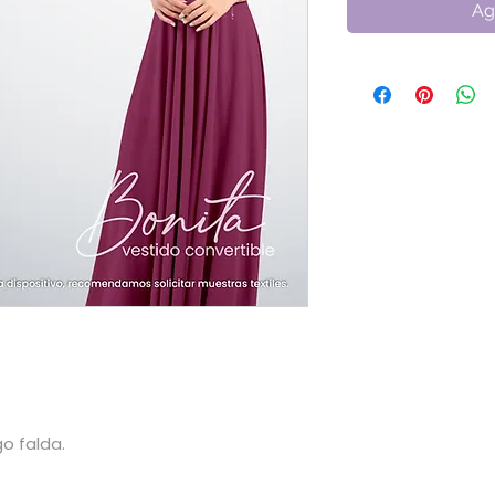
Ag
go falda.