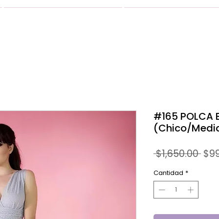
VESTIDOS
GALERIA
#165 POLCA 
(Chico/Medi
Pre
 $1,650.00 
$9
Cantidad
*