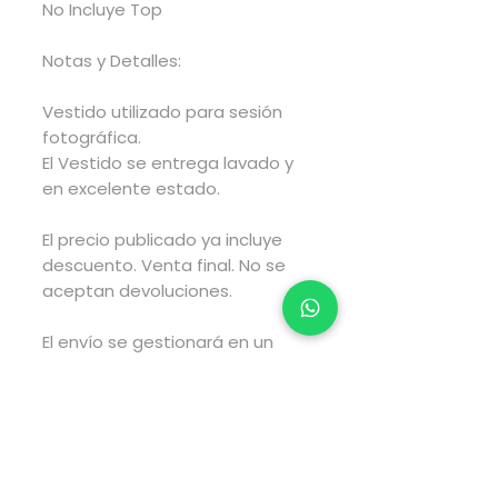
No Incluye Top
Notas y Detalles:
Vestido utilizado para sesión
fotográfica.
El Vestido se entrega lavado y
en excelente estado.
El precio publicado ya incluye
descuento. Venta final. No se
aceptan devoluciones.
El envío se gestionará en un
lapso de 2 a 4 días hábiles
posteriores a haber realizado
tu compra y el envío tarará el
tiempo estimado por fedex
según el tipo de envío que elijas
al realizar tu compra.