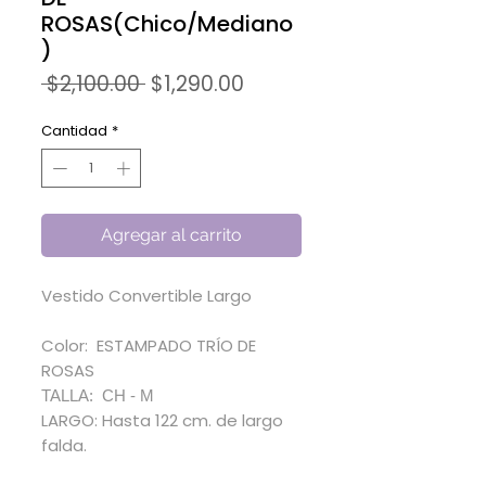
ROSAS(Chico/Mediano
)
Precio
Precio
 $2,100.00 
$1,290.00
de
oferta
Cantidad
*
Agregar al carrito
Vestido Convertible Largo
Color: ESTAMPADO TRÍO DE
ROSAS
TALLA: CH - M
LARGO: Hasta 122 cm. de largo
falda.