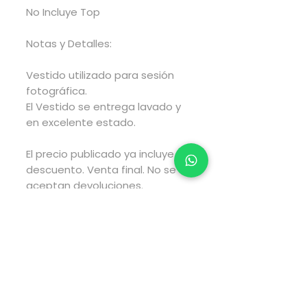
No Incluye Top
Notas y Detalles:
Vestido utilizado para sesión
fotográfica.
El Vestido se entrega lavado y
en excelente estado.
El precio publicado ya incluye
descuento. Venta final. No se
aceptan devoluciones.
El envío se gestionará en un
lapso de 2 a 4 días hábiles
posteriores a haber realizado
tu compra y el envío tarará el
tiempo estimado por fedex
según el tipo de envío que elijas