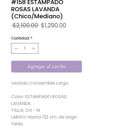
#158 ESTAMPADO
ROSAS LAVANDA
(Chico/Mediano)
Precio
Precio
 $2,100.00 
$1,290.00
de
oferta
Cantidad
*
Agregar al carrito
Vestido Convertible Largo
Color: ESTAMPADO ROSAS
LAVANDA
TALLA: CH - M
LARGO: Hasta 122 cm. de largo
falda.