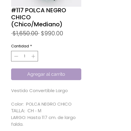
#117 POLCA NEGRO
CHICO
(Chico/Mediano)
Precio
Precio
 $1,650.00 
$990.00
de
oferta
Cantidad
*
Agregar al carrito
Vestido Convertible Largo
Color: POLCA NEGRO CHICO
TALLA: CH - M
LARGO: Hasta 117 cm. de largo
falda.