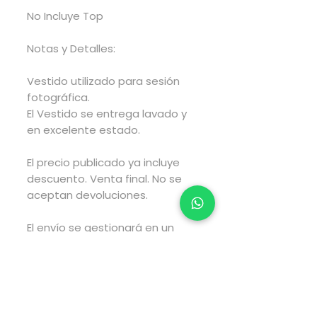
No Incluye Top
Notas y Detalles:
Vestido utilizado para sesión
fotográfica.
El Vestido se entrega lavado y
en excelente estado.
El precio publicado ya incluye
descuento. Venta final. No se
aceptan devoluciones.
El envío se gestionará en un
lapso de 2 a 4 días hábiles
posteriores a haber realizado
tu compra y el envío tarará el
tiempo estimado por fedex
según el tipo de envío que elijas