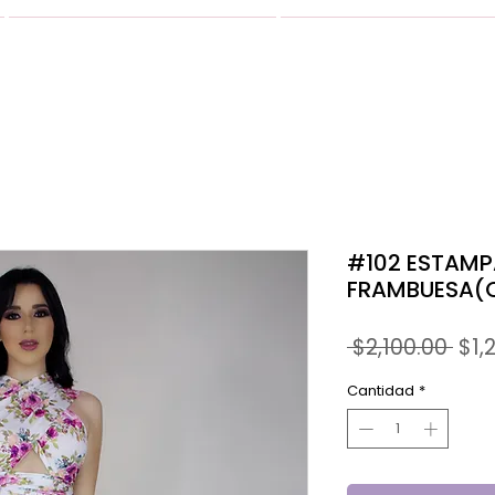
VESTIDOS
GALERIA
#102 ESTAM
FRAMBUESA(C
Prec
 $2,100.00 
$1,
Cantidad
*