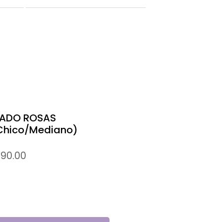
MÁS
PADO ROSAS
hico/Mediano)
io
Precio
290.00
de
oferta