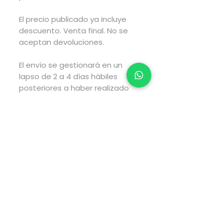
El precio publicado ya incluye
descuento. Venta final. No se
aceptan devoluciones.
El envío se gestionará en un
lapso de 2 a 4 días hábiles
posteriores a haber realizado
tu compra y el envío tarará el
tiempo estimado por fedex
según el tipo de envío que elijas
al realizar tu compra.
Pago directamente en la
página web via PayPal.
Para pagos via transferencia
electrónica envía WhatsApp al
5547959564