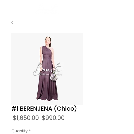
#1 BERENJENA (Chico)
Regular
Sale
 $1,650.00 
$990.00
Price
Price
Quantity
*